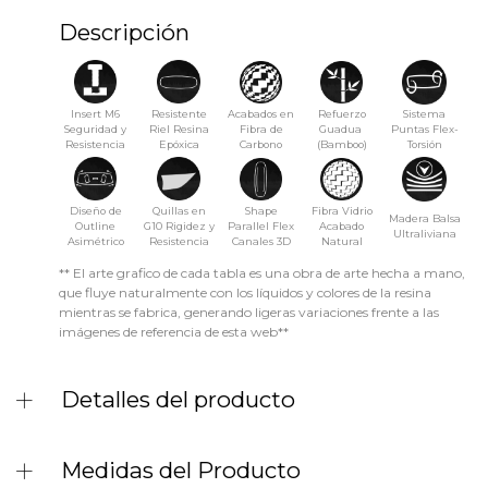
Descripción
Insert M6
Resistente
Acabados en
Refuerzo
Sistema
Seguridad y
Riel Resina
Fibra de
Guadua
Puntas Flex-
Resistencia
Epóxica
Carbono
(Bamboo)
Torsión
Diseño de
Quillas en
Shape
Fibra Vidrio
Madera Balsa
Outline
G10 Rigidez y
Parallel Flex
Acabado
Ultraliviana
Asimétrico
Resistencia
Canales 3D
Natural
** El arte grafico de cada tabla es una obra de arte hecha a mano,
que fluye naturalmente con los líquidos y colores de la resina
mientras se fabrica, generando ligeras variaciones frente a las
imágenes de referencia de esta web**
Detalles del producto
Medidas del Producto