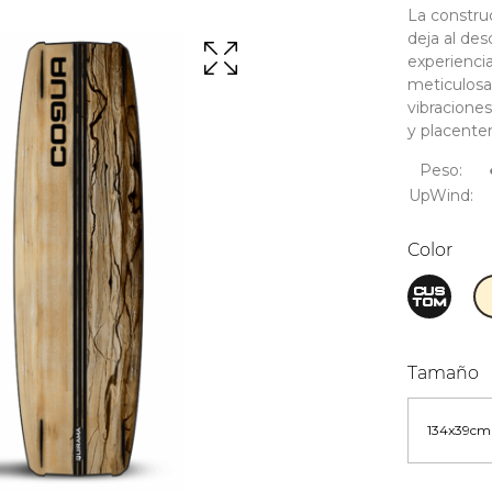
La constru
deja al de
experienci
meticulosa
vibracione
y placenter
Peso:
UpWind:
Color
Tamaño