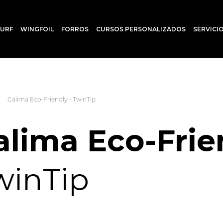
SURF
WINGFOIL
FORROS
CURSOS PERSONALIZADOS
SERVICI
Calima Eco-Friendly - TwinTip
alima Eco-Fri
winTip