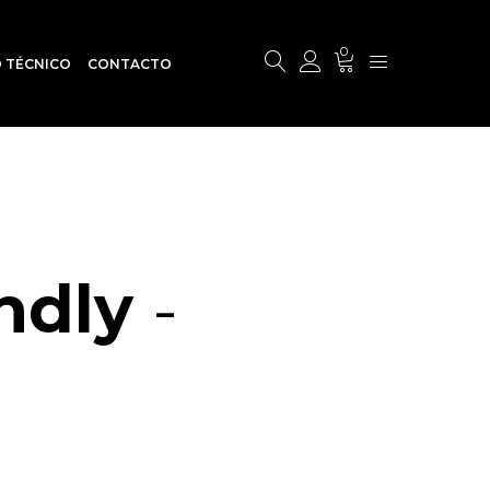
0
O TÉCNICO
CONTACTO
endly
-