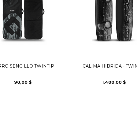
RRO SENCILLO TWINTIP
CALIMA HIBRIDA - TWI
90,00 $
1.400,00 $
Precio
Precio