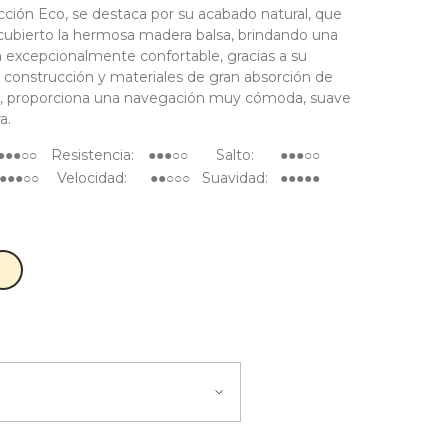
cción Eco, se destaca por su acabado natural, que
scubierto la hermosa madera balsa, brindando una
a excepcionalmente confortable, gracias a su
 construcción y materiales de gran absorción de
s, proporciona una navegación muy cómoda, suave
a.
●●●○○
Resistencia:
●●●○○
Salto:
●●●○○
●●●○○
Velocidad:
●●○○○
Suavidad:
●●●●●