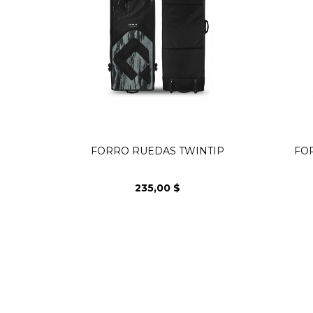
FORRO RUEDAS TWINTIP
FO
235,00 $
Precio