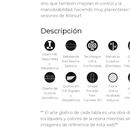
sino que también mejoran el control y la
maniobrabilidad, haciendo muy placenteras l
sesiones de Kitesurf.
Descripción
Insert M6
Resistente
Tecnología
Refuerzo
S
Seguridad
Riel Resina
Ultra
Guadua
P
y
Epóxica
Confortable
(Bamboo)
Fle
Resistencia
Quillas en
Shape
Fibra
Diseño de
M
G10 Rigidez
Parallel
Vidrio
Outline
y
Flex
Acabado
Asimétrico
Ult
Resistencia
Canales 3D
Natural
** El arte grafico de cada tabla es una obr
los líquidos y colores de la resina mientras s
imágenes de referencia de esta web**