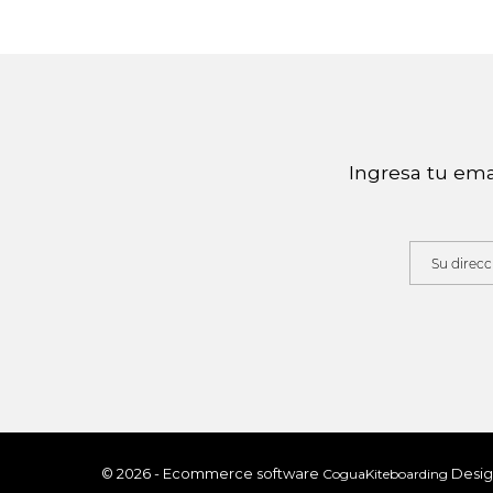
Ingresa tu ema
© 2026 - Ecommerce software
Desig
CoguaKiteboarding