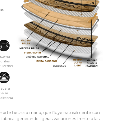
as
istema
untas
x-Torsión
adera
Balsa
raliviana
a de arte hecha a mano, que fluye naturalmente con
e fabrica, generando ligeras variaciones frente a las